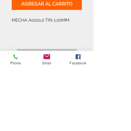
AGREGAR AL CARRITO
MECHA A0021.0 TIN 1.00MM
Solicitá tu presupuesto
¿Necesitas equipar tu
ferretería?
Phone
Email
Facebook
Llamá al:
011-4768-9855
info@angelmbeber.com.ar
Angel M. Beber Herramientas S.A.