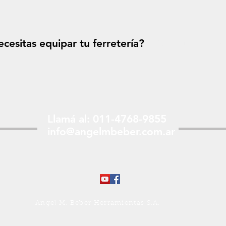
cesitas equipar tu ferretería?
Solicitá tu p
Llamá al: 011-4768-9855
info@angelmbeber.com.ar
Angel M. Beber Herramientas S.A.