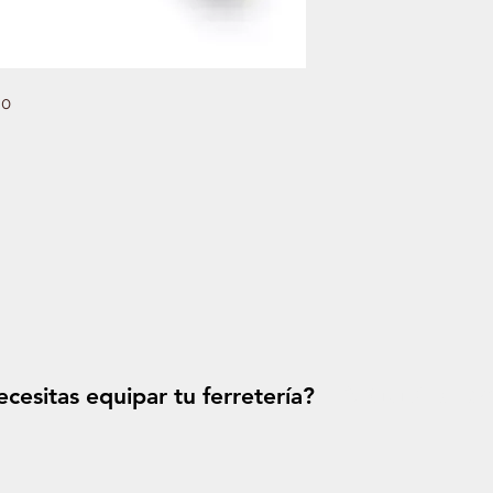
.0
cesitas equipar tu ferretería?
Solicitá tu p