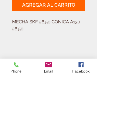
AGREGAR AL CARRITO
MECHA SKF 26,50 CONICA A130 
26.50
Solicitá tu presupuesto
¿Necesitas equipar tu
ferretería?
Phone
Email
Facebook
Llamá al:
011-4768-9855
info@angelmbeber.com.ar
Angel M. Beber Herramientas S.A.