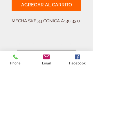
AGREGAR AL CARRITO
MECHA SKF 33 CONICA A130 33.0
Solicitá tu presupuesto
¿Necesitas equipar tu
ferretería?
Phone
Email
Facebook
Llamá al:
011-4768-9855
info@angelmbeber.com.ar
Angel M. Beber Herramientas S.A.