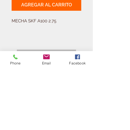
AGREGAR AL CARRITO
MECHA SKF A100 2.75
Solicitá tu presupuesto
¿Necesitas equipar tu
ferretería?
Phone
Email
Facebook
Llamá al:
011-4768-9855
info@angelmbeber.com.ar
Angel M. Beber Herramientas S.A.