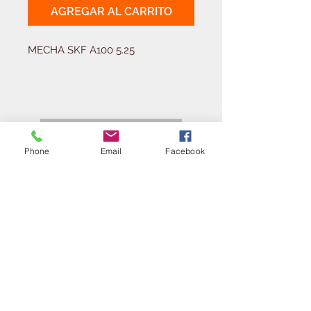
AGREGAR AL CARRITO
MECHA SKF A100 5.25
Solicitá tu presupuesto
¿Necesitas equipar tu
ferretería?
Phone
Email
Facebook
Llamá al:
011-4768-9855
info@angelmbeber.com.ar
Angel M. Beber Herramientas S.A.