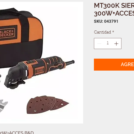
MT300K SIE
300W+ACCE
SKU: 043791
Cantidad
*
AGRE
00W+ACCES B&D