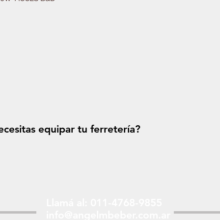
cesitas equipar tu ferretería?
Solicitá tu p
Llamá al: 011-4768-9855
info@angelmbeber.com.ar