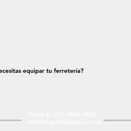
cesitas equipar tu ferretería?
Solicitá tu p
Llamá al: 011-4768-9855
info@angelmbeber.com.ar