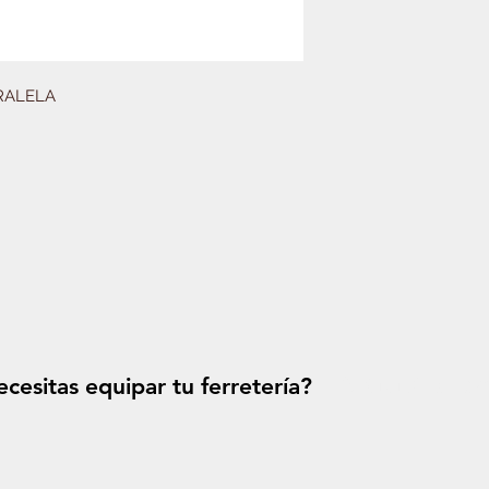
ARALELA
cesitas equipar tu ferretería?
Solicitá tu p