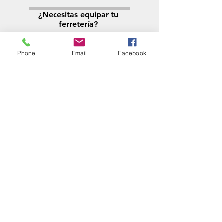
¿Necesitas equipar tu
ferretería?
Llamá al:
011-4768-9855
info@angelmbeber.com.ar
Phone
Email
Facebook
Angel M. Beber Herramientas S.A.