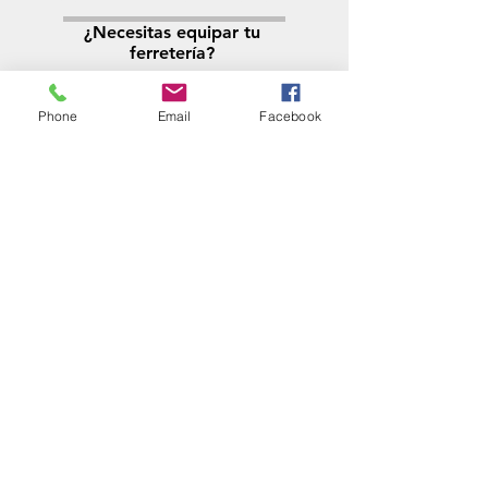
¿Necesitas equipar tu
ferretería?
Llamá al:
011-4768-9855
info@angelmbeber.com.ar
Phone
Email
Facebook
Angel M. Beber Herramientas S.A.