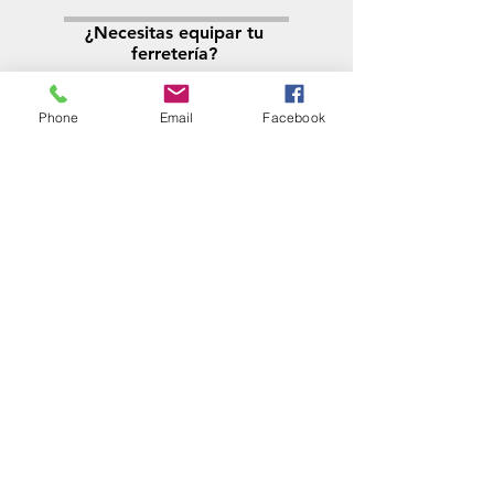
¿Necesitas equipar tu
ferretería?
Llamá al:
011-4768-9855
info@angelmbeber.com.ar
Phone
Email
Facebook
Angel M. Beber Herramientas S.A.