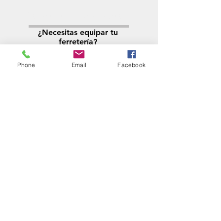
Solicitá tu presupuesto
¿Necesitas equipar tu
ferretería?
Llamá al:
011-4768-9855
Phone
Email
Facebook
info@angelmbeber.com.ar
Angel M. Beber Herramientas S.A.