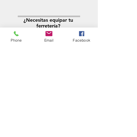
Solicitá tu presupuesto
¿Necesitas equipar tu
ferretería?
Llamá al:
011-4768-9855
Phone
Email
Facebook
info@angelmbeber.com.ar
Angel M. Beber Herramientas S.A.