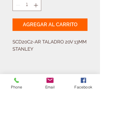
AGREGAR AL CARRITO
SCD20C2-AR TALADRO 20V 13MM 
STANLEY
Solicitá tu presupuesto
¿Necesitas equipar tu
Phone
Email
Facebook
ferretería?
Llamá al:
011-4768-9855
info@angelmbeber.com.ar
Angel M. Beber Herramientas S.A.