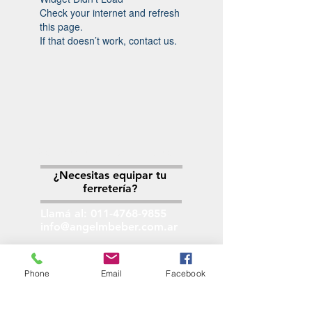
Check your internet and refresh
this page.
If that doesn’t work, contact us.
Solicitá tu presupuesto
¿Necesitas equipar tu
ferretería?
Llamá al:
011-4768-9855
info@angelmbeber.com.ar
Angel M. Beber Herramientas S.A.
Phone
Email
Facebook