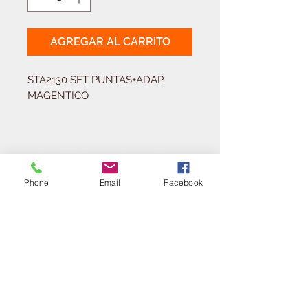
AGREGAR AL CARRITO
STA2130 SET PUNTAS+ADAP. 
MAGENTICO
Solicitá tu presupuesto
¿Necesitas equipar tu
Phone
Email
Facebook
ferretería?
Llamá al:
011-4768-9855
info@angelmbeber.com.ar
Angel M. Beber Herramientas S.A.