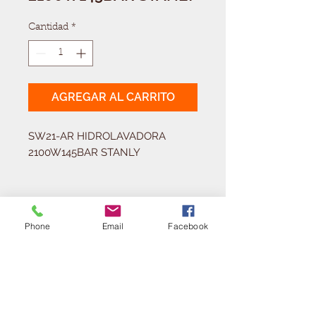
Cantidad
*
AGREGAR AL CARRITO
SW21-AR HIDROLAVADORA 
2100W145BAR STANLY
Solicitá tu presupuesto
Phone
Email
Facebook
¿Necesitas equipar tu
ferretería?
Llamá al:
011-4768-9855
info@angelmbeber.com.ar