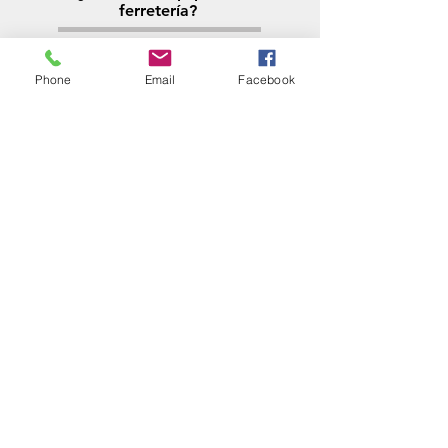
ferretería?
Llamá al:
011-4768-9855
info@angelmbeber.com.ar
Phone
Email
Facebook
Angel M. Beber Herramientas S.A.