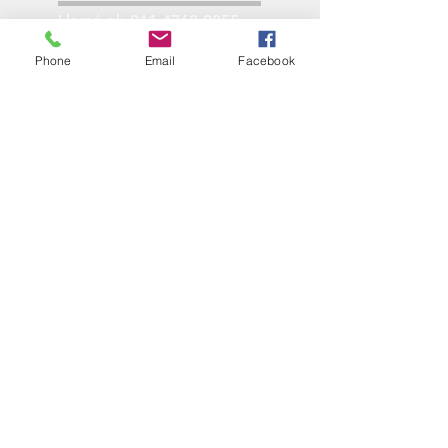
Llamá al:
011-4768-9855
info@angelmbeber.com.ar
Phone
Email
Facebook
Angel M. Beber Herramientas S.A.