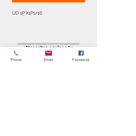
UD 1P X1P1/16
Solicitá tu presupuesto
¿Necesitas equipar tu
ferretería?
Phone
Email
Facebook
Llamá al:
011-4768-9855
info@angelmbeber.com.ar
Angel M. Beber Herramientas S.A.