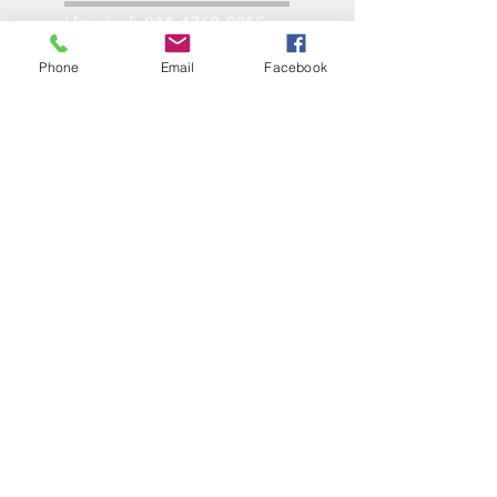
Llamá al:
011-4768-9855
info@angelmbeber.com.ar
Phone
Email
Facebook
Angel M. Beber Herramientas S.A.