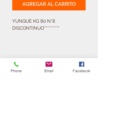
AGREGAR AL CARRITO
YUNQUE KG 80 N*8 
DISCONTINUO**********
Solicitá tu presupuesto
¿Necesitas equipar tu
ferretería?
Phone
Email
Facebook
Llamá al:
011-4768-9855
info@angelmbeber.com.ar
Angel M. Beber Herramientas S.A.