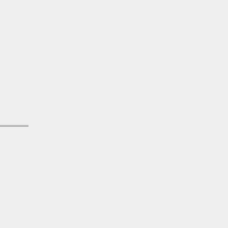
resupuesto