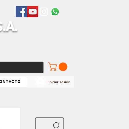
S
.A.
ONTACTO
Iniciar sesión