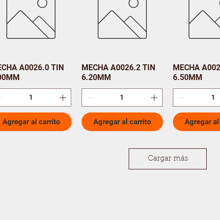
CHA A0026.0 TIN
Vista rápida
MECHA A0026.2 TIN
Vista rápida
MECHA A002
Vista rá
.00MM
6.20MM
6.50MM
Agregar al carrito
Agregar al carrito
Agregar al 
Cargar más