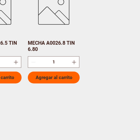
6.5 TIN
pida
MECHA A0026.8 TIN
Vista rápida
6.80
carrito
Agregar al carrito