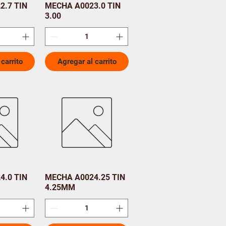
2.7 TIN
pida
MECHA A0023.0 TIN
Vista rápida
3.00
carrito
Agregar al carrito
4.0 TIN
pida
MECHA A0024.25 TIN
Vista rápida
4.25MM