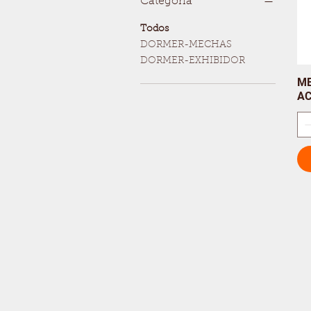
Categoría
Todos
DORMER-MECHAS
DORMER-EXHIBIDOR
ME
AC