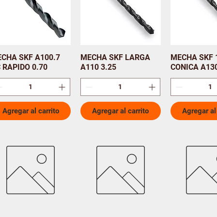
CHA SKF A100.7
Vista rápida
MECHA SKF LARGA
Vista rápida
MECHA SKF 
Vista rá
 RAPIDO 0.70
A110 3.25
CONICA A13
Agregar al carrito
Agregar al carrito
Agregar al 