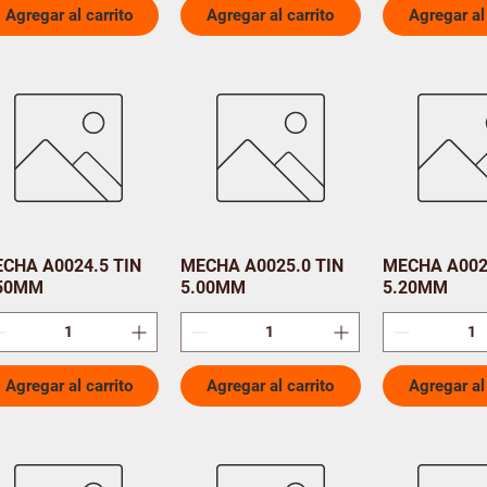
Agregar al carrito
Agregar al carrito
Agregar al 
CHA A0024.5 TIN
Vista rápida
MECHA A0025.0 TIN
Vista rápida
MECHA A002
Vista rá
.50MM
5.00MM
5.20MM
Agregar al carrito
Agregar al carrito
Agregar al 