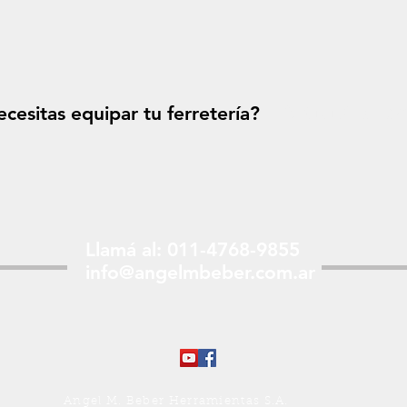
cesitas equipar tu ferretería?
Solicitá tu p
Llamá al: 011-4768-9855
info@angelmbeber.com.ar
Angel M. Beber Herramientas S.A.